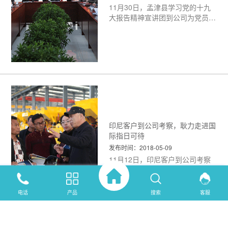
11月30日，孟津县学习党的十九
大报告精神宣讲团到公司为党员和
员工详细讲解习近平总书记在党的
十九大上的报告
<更多>
印尼客户到公司考察，耿力走进国
际指日可待
发布时间：2018-05-09
11月12日，印尼客户到公司考察
小型混凝土设备，公司领导李平、
万涛、卜志强等对印尼客户进行了
接待，陪同印尼客户
<更多>
电话
产品
搜索
客服