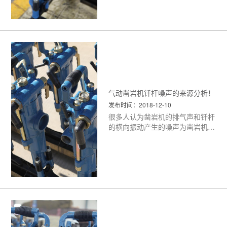
下工作面窄，反射面大，产生了很
大的噪声，成为井下主要的噪声
源，严重污染环境，影响工作面工
人身体健康。日前，国内外普遍使
用的消声装置由于体积大，影响凿
岩机工作性能等原因，使用中不理
想。 因此，从噪声机理分析入
手，采取有效措施，降低噪声，使
之达到有关标准，是煤矿生产的当
气动凿岩机钎杆噪声的来源分析！
务之急。
<更多>
发布时间：2018-12-10
很多人认为凿岩机的排气声和钎杆
的横向振动产生的噪声为凿岩机的
主要来源。而在噪声治理中，也将
这两种来源作为主要的控制对象。
下面我们就来分析一下气动凿岩机
钎杆噪声的来源。
<更多>