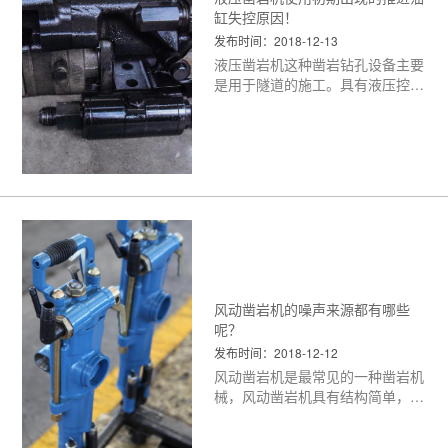
缸失控原因！
发布时间：2018-12-13
液压凿岩机这种凿岩钻孔设备主要
是用于隧道的施工。具有液压控
制、气路控制、电路控制、水路控
制、系统复杂等特点，在隧道作业
中起到关键作用。液压凿岩机如果
出现了故障后应该怎么解决呢？
<
更多>
风动凿岩机的噪声来源都有哪些
呢？
发布时间：2018-12-12
风动凿岩机是最常见的一种凿岩机
械，风动凿岩机具有结构简单，工
作可靠，效率较高等显著优点。但
由于其工作特性，往复冲击，且井