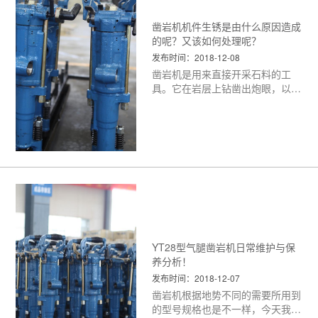
凿岩机机件生锈是由什么原因造成
的呢？又该如何处理呢？
发布时间：2018-12-08
凿岩机是用来直接开采石料的工
具。它在岩层上钻凿出炮眼，以便
放入炸药去炸开岩石，从而完成开
采石料或其它石方工程。此外，凿
岩机也可改作破坏器，用来破碎混
凝土之类的坚硬层。凿岩机在使用
时间久了加之维护不当，机件就很
容易生锈。那么，凿岩机机件生锈
是由什么原因造成的呢？如果一旦
生锈，该如何处理呢？
<更多>
YT28型气腿凿岩机日常维护与保
养分析！
发布时间：2018-12-07
凿岩机根据地势不同的需要所用到
的型号规格也是不一样，今天我们