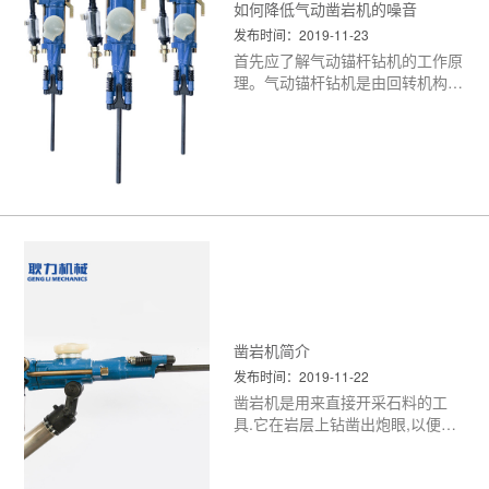
如何降低气动凿岩机的噪音
发布时间：2019-11-23
首先应了解气动锚杆钻机的工作原
理。气动锚杆钻机是由回转机构，
操纵机构和支腿三大部分组成。气
动锚杆钻机以压缩空气为动力，分
别通过马达控制阀、支腿控制阀来
控制马达的回转和支腿的伸缩。压
缩空气经快速排气阀进入气腿上
腔，气腿伸长。当关闭气腿控制
阀，气腿上腔余气即从快速排气阀
放空，气腿靠钻机重力回落。转动
旋钮开启水控制阀，冲洗水即经滤
网、水阀、水套、主轴内孔进入钻
杆，冲洗钻孔。改变操纵手柄的旋
转角度，可以改变冲洗水的流量大
凿岩机简介
小。
<更多>
发布时间：2019-11-22
凿岩机是用来直接开采石料的工
具.它在岩层上钻凿出炮眼,以便放
入炸药去炸开岩石,从而完成开采
石料或其它石方工程.此外,凿岩机
也可改作破坏器,用来破碎混凝土