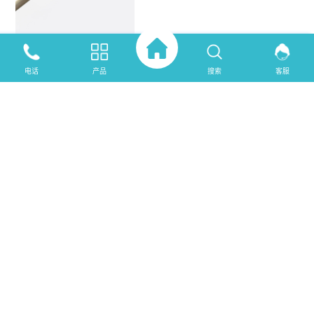
呢，小编就为大家讲解一下气腿式
凿岩机分类！
<更多>
电话
产品
搜索
客服
气动凿岩机
发布时间：2019-11-15
气动凿岩机产品介绍一种以压缩空
气为动力的冲击式钻眼机械。推进
力由一手提钻，气腿凿岩机，钻岩
机的可伸缩轨道和钻孔机分开。
<
更多>