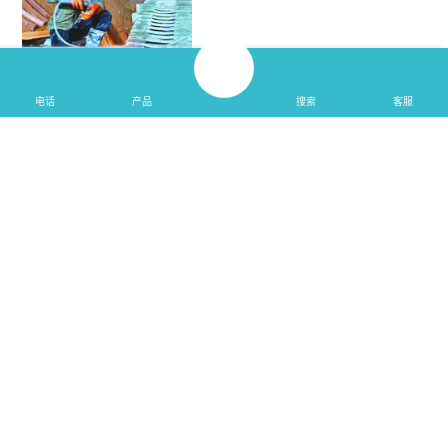
电话
产品
搜索
客服
厉害了！耿力造液压凿岩机，拥有
独立核心技术打破国际垄断，深受
国内外客户一致好评！
发布时间：2018-06-27
<更多>