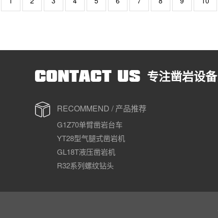
1
2
3
4
5
6
7
8
9
10
专注凿岩设备
RECOMMEND / 产品推荐
G1Z70单臂凿岩台车
YT28型气腿式凿岩机
GL18T液压凿岩机
R32系列螺纹钻头