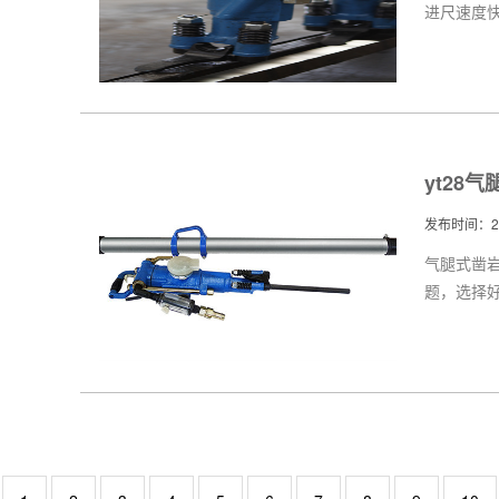
进尺速度
yt28
发布时间：201
气腿式凿
题，选择