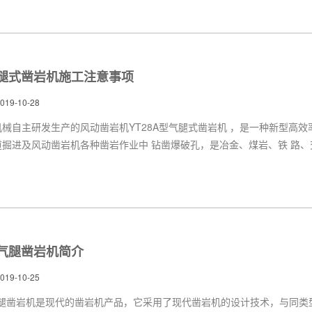
气腿式凿岩机施工注意事项
9-10-28
械自主研发生产的风动凿岩机YT28A型气腿式凿岩机 ，是一种新型高效
道掘进及风动凿岩机各种凿岩作业中 钻凿爆破孔，是冶金、煤岩、铁 路
型气腿凿岩机简介
9-10-25
型气腿凿岩机是现代的凿岩机产品，它采用了现代凿岩机的设计技术，与同