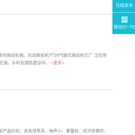
在线咨询
微信扫一扫
率的凿岩机械。风动凿岩机YT28气腿式凿岩机它广 泛应用
、交通、水利及国防建设中。
<更多>
类型产品比较，具有效率高，噪声小、重量轻、经济效果好、