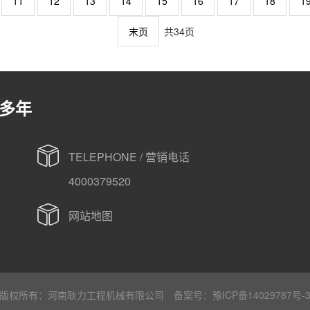
11
12
13
14
15
16
17
18
1
末页
共34页
多年
TELEPHONE / 营销电话
4000379520
网站地图
版权所有：河南耿力工程机械有限公司 备案号：
豫ICP备14029787号-