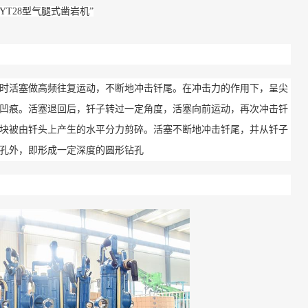
岩屋冲隧道
张吉怀铁路
“YT28型气腿式凿岩机”
活塞做高频往复运动，不断地冲击钎尾。在冲击力的作用下，呈尖
凹痕。活塞退回后，钎子转过一定角度，活塞向前运动，再次冲击钎
块被由钎头上产生的水平分力剪碎。活塞不断地冲击钎尾，并从钎子
孔外，即形成一定深度的圆形钻孔