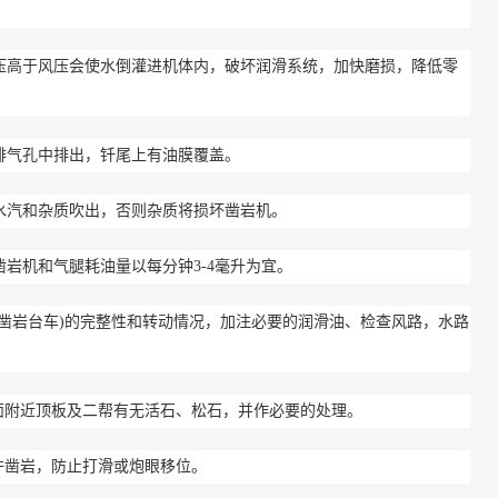
高于风压会使水倒灌进机体内，破坏润滑系统，加快磨损，降低零
气孔中排出，钎尾上有油膜覆盖。
汽和杂质吹出，否则杂质将损坏凿岩机。
机和气腿耗油量以每分钟3-4毫升为宜。
凿岩台车)的完整性和转动情况，加注必要的润滑油、检查风路，水路
附近顶板及二帮有无活石、松石，并作必要的处理。
凿岩，防止打滑或炮眼移位。