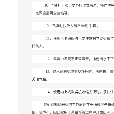
9、严禁打干眼，要坚持湿式凿岩，操作时先
一定深度后再全速钻进。
10、钻眼时扶钎人员不准戴 手套 。
11、使用气腿钻眼时，要注意站立姿势和位
钎伤人。
12、凿岩中发现不正常声音，排粉出水不正
13、退出凿岩机或更换钎杆时，凿岩机可慢
关闭气路。
14、使用向上式凿岩机收缩支架时，须扶住
我们得知凿岩机的工作原理在于通过冲击粉碎
便、噪声小，因此被用于道路修筑过程中开凿山洞以