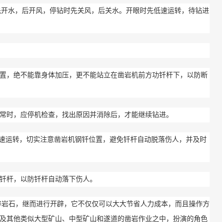
开水，后开风，停钻时先关风，后关水。开眼时先低速运转，待钻进
置，绝不能靠身体加压，更不能站立在凿岩机前方功钎杆下，以防断
常时，应停机检查，找出原因并消除后，才能继续钻进。
速运转，切实注意凿岩机钢钎位置，避免钎杆自动脱落伤人，并及时
钎杆，以防钎杆自动落下伤人。
岩石，继而进行开辟，它不仅仅可以大大节省人力成本，而且操作方
及其他类似大型矿山、中型矿山和遂道的凿岩作业之中，扮演的角色