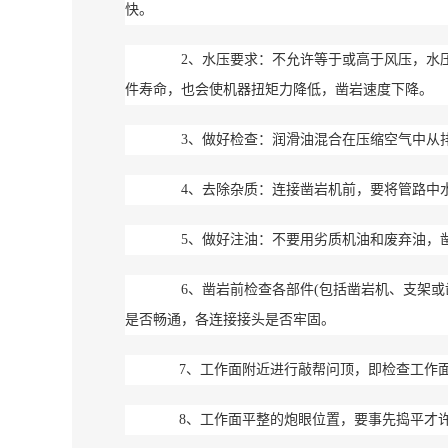
快。
2、水压要求：不允许等于或高于风压，水压
件寿命，也会使机器扭矩力降低，凿岩速度下降。
3、做好检查：润滑油混合在压缩空气中从排
4、去除杂质：连接凿岩机前，要将管路中水
5、做好注油：不要用劣质机油和废弃油，凿岩
6、凿岩前检查各部件(包括凿岩机、支架或
是否畅通，各连接接头是否牢固。
7、工作面附近进行敲帮问顶，即检查工作面
8、工作面平整的炮眼位置，要事先捣平才许